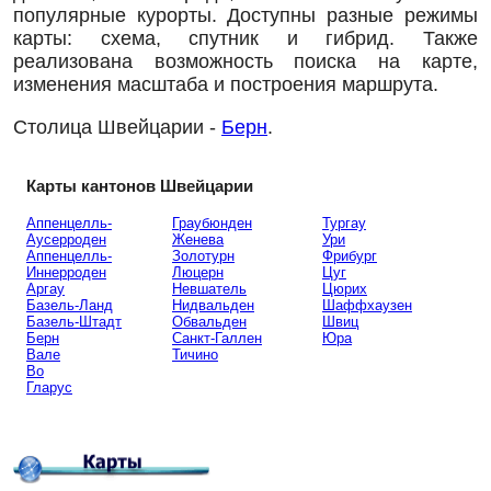
популярные курорты. Доступны разные режимы
карты: схема, спутник и гибрид. Также
реализована возможность поиска на карте,
изменения масштаба и построения маршрута.
Столица Швейцарии -
Берн
.
Карты кантонов Швейцарии
Аппенцелль-
Граубюнден
Тургау
Аусерроден
Женева
Ури
Аппенцелль-
Золотурн
Фрибург
Иннерроден
Люцерн
Цуг
Аргау
Невшатель
Цюрих
Базель-Ланд
Нидвальден
Шаффхаузен
Базель-Штадт
Обвальден
Швиц
Берн
Санкт-Галлен
Юра
Вале
Тичино
Во
Гларус