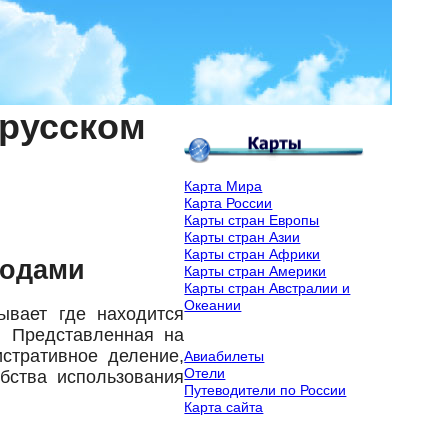
 русском
Карта Мира
Карта России
Карты стран Европы
Карты стран Азии
Карты стран Африки
родами
Карты стран Америки
Карты стран Австралии и
Океании
ывает где находится
. Представленная на
стративное деление,
Авиабилеты
Отели
бства использования
Путеводители по России
Карта сайта