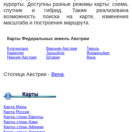
курорты. Доступны разные режимы карты: схема,
спутник и гибрид. Также реализована
возможность поиска на карте, изменения
масштаба и построения маршрута.
Карты Федеральных земель Австрии
Бургенланд
Верхняя Австрия
Тироль
Каринтия
Зальцбург
Форарльберг
Нижняя Австрия
Штирия
Вена
Столица Австрии -
Вена
.
Карта Мира
Карта России
Карты стран Европы
Карты стран Азии
Карты стран Африки
Карты стран Америки